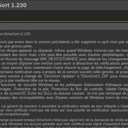
Sort 1.230
ans DriveSort v1.230:
lu par erreur dans la version précédente a été supprimé vu qu'il n'est pas en
pas une grosse perte.
orsqu'un disque apparait ou disparait, même quand Windows n'envoie pas d
ant des tests mais c'est peut être possible avec d'autres périphériques, do
ecteurs et l'écoute du message WM_DEVICECHANGE pour détecter les changemen
t un moyen d'ignorer une version sans avoir à désactiver les vérifications pe
e, vous pouvez donc maintenant choisir d'ouvrir la page de téléchargement, d'ig
prochaine notification sera à propos de la version suivant celle ignorée, et pr
dernière version a changé de "DriveSort Updater" à "DriveSort/1.230" pour m
ça à une meilleure tête sur le réseau.
fonctions de sécurité Windows et les politiques d'aténuation d'attaques su
es, Protection de la pile, Protection du flux de controle, Valider l'intégr
DLLs de system32, Evite les DLLs du dossier courant. Je n'ai pas remarqué 
uez des incompatibilités avec d'autres versions de Windows merci de m'en in
ar mes certificats n'ont pas été émis par une autorité de certification approuv
 de compréhensible.
u que Windows n'a aucune garantie que mon certificat auto-signé m'apartient bien vu
s vu qu'elle aurait pu être ajoutée par quelqu'un sur un exécutable modifié en uti