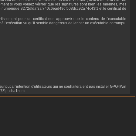
oment si vous voulez vérifier que les signatures sont bien les miennes, mes
nte numérique 8272dfdaf3af740c6ead49dfb08dcc92a74c43f1 et le certificat de
hé l'exécution vu qu'il semble dangereux de lancer un exécutable corrompu,
 7Zip, sha1sum.