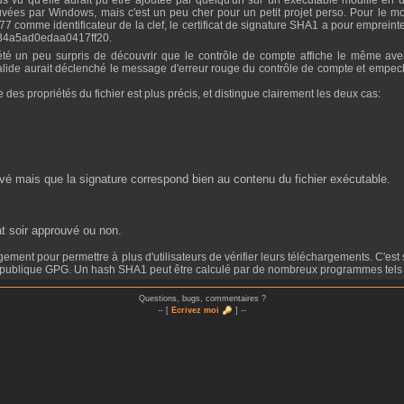
rouvées par Windows, mais c'est un peu cher pour un petit projet perso. Pour le m
comme identificateur de la clef, le certificat de signature SHA1 a pour emprei
b34a5ad0edaa0417ff20.
valide aurait déclenché le message d'erreur rouge du contrôle de compte et empec
es propriétés du fichier est plus précis, et distingue clairement les deux cas:
ouvé mais que la signature correspond bien au contenu du fichier exécutable.
at soir approuvé ou non.
ef publique GPG. Un hash SHA1 peut être calculé par de nombreux programmes tels
Questions, bugs, commentaires ?
-- [
Ecrivez moi
] --