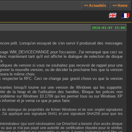
<< Actualités
<< Home
2018-01-07 15:00
core prêt. Lorsqu'on essayait de s'en servir il produisait des messages
e message WM_DEVICECHANGE pour l'occasion. J'ai remarqué que ceci se
nc maintenant tant qu'il est affiché le dialogue de selection de disque
ts.
riodiques de version si vous ne souhaitez pas recevoir de rappel pour une
norer la nouvelle version, ou de décider la prochaine fois que la version
oposera le même choix.
ieux respecter la RFC. Ceci ne change pas grand chose vu que la version
ivantes lorsqu'il tourne sur une version de Windows qui les supporte:
ité de la heap et de l'utilisation des handles, Bloque les polices non
de problème sur Windows 10.1709 qui les permet tous ou sur Windows XP
former et je verrai ce que je peux faire.
ée. J'ai appliqué une signature SHA1 et une signature SHA256 pour que les
 que je n'ai pas payé une autorité de certification réputée pour le vérifier,
lisant un certificat qui ressemble au mien. A terme j'acheterai peut être un