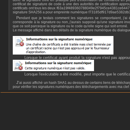
certificat de signature de code à une des autorités de certification app
certificats ont tous les deux f63a19f489360788049e2f7945ce4381ce644777 
signature SHA256 a pour empreinte numérique f73185df917d9ae5382d
Pendant que je testais comment les signatures se comportaient, j'ai été un peu surpris de découvrir que le contrôle de compte affiche le même avertissement pour un certificat non approuvé que le contenu de l'exécutable
corresponde à la signature ou non, j'aurais supposé qu'une signature in
que ce soit parceque la signature ou le code qu'elle signe qui soit erroné.
Le message affiché dans les détails de la signature numérique du dialogue d
Lorsque le certificat ayant produit la signature n'est pas appr
Lorsque l'exécutable a été modifié, peut importe que le certific
J'ai aussi affiché un hash SHA1 au dessus de certains liens de téléchargement pour permettre à plus d'utilisateurs de vérifier leurs téléchargements. C'est surtout à l'intention d'utilisateurs qui ne souhaiteraient pas installer GPG4Win
pour vérifier les signatures numériques des téléchargements avec ma cl