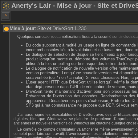
Anerty's Lair - Mise à jour - Site et Drive
^
Mise à jour
: Site et DriveSort 1.230
Quelques corrections et améliorations liées a la sécurité sont inclues d
Du code supportant à moitié un usage en ligne de commande inc
incompréhensibles liés à la validation et ne faisait rien, donc 
Le dialogue de sélection de disque se tient mieux à jour l
produit lorsqu'on monte ou démonte des volumes TrueCrypt pend
utilise à la fois un polling sur le masque des lettres de l
Le dialogue de notification de nouvelle version offre maintenan
version particulière. Lorsqu'une nouvelle version est disponibl
sera vérifiée (oui / non / annuler). Si vous choisissez Non, la 
L'user agent HTTP que DriveSort utilise lorsqu'il vérifie la 
était déjà présente dans l'URL de vérification de version, mais 
DriveSort tente maintenant d'activer pour son processus les 
Prévention de l'exécution des données, Randomisation des imag
approuvées, Désactiver les points d'extension, Prefere les 
SP3 qui à ma connaissance ne propose que DEP. Si vous remarq
J'ai aussi signé les executables de DriveSort avec des certificates que j'ai généré de manière à permettre la vérification simple de leur intégrité a l'aide du dialogue de propriétés de fichier Windows et de son onglet signatures
digitales, bien que Windows va se plaindre de problème d'approbation c
anciennes et nouvelles versions de Windows aie chacune quelque chose
Le contrôle de compte d'utilisateur va afficher le même avertissement orange qu'avant lorsque DriveSort n'était pas signé lors de la demande de droits administrateur (qui sont nécéssaires car DriveSort a besoin d'un accès disque
complet pour faire son travail). L'avertissement est parfaitement normal v
donc la signature offre en pratique peu d'information de confiance en plu